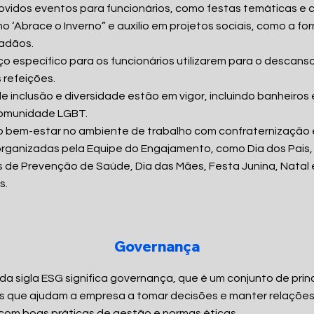
ovidos eventos para funcionários, como festas temáticas 
mo ‘Abrace o Inverno” e auxílio em projetos sociais, como a f
dadãos.
o específico para os funcionários utilizarem para o descanso
 refeições.
 de inclusão e diversidade estão em vigor, incluindo banheiros
comunidade LGBT.
o bem-estar no ambiente de trabalho com confraternização
organizadas pela Equipe do Engajamento, como Dia dos Pais,
de Prevenção de Saúde, Dia das Mães, Festa Junina, Natal 
s.
Governança
G da sigla ESG significa governança, que é um conjunto de prin
 que ajudam a empresa a tomar decisões e manter relaçõe
com boas práticas de gestão e normas éticas.