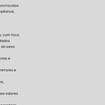
 protocolos
mpliance,
s, com foco
dados.
o do sexo
cias e
iretores e
os,
os valores