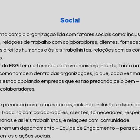
Social
ta como a organização lida com fatores sociais como: inclu
, relações de trabalho com colaboradores, clientes, fornece
s direitos humanos e às leis trabalhistas, relações com as c
s.
 do ESG tem se tornado cada vez mais importante, tanto na
como também dentro das organizações, já que, cada vez mai
es estão apoiando empresas que estão prezando pelo bem –
s colaboradores.
e preocupa com fatores sociais, incluindo inclusão e diversid
 trabalho com colaboradores, clientes, fornecedores, respei
manos e às leis trabalhistas, e relações com comunidade.
a tem um departamento – Equipe de Engajamento – para cui
entos e ações sociais.