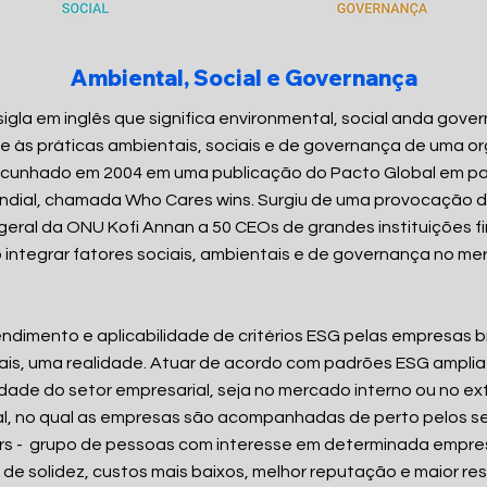
Ambiental, Social e Governança
igla em inglês que significa environmental, social anda gove
 às práticas ambientais, sociais e de governança de uma o
i cunhado em 2004 em uma publicação do Pacto Global em pa
ndial, chamada Who Cares wins. Surgiu de uma provocação 
geral da ONU Kofi Annan a 50 CEOs de grandes instituições fi
integrar fatores sociais, ambientais e de governança no m
ento e aplicabilidade de critérios ESG pelas empresas bra
is, uma realidade. Atuar de acordo com padrões ESG amplia
dade do setor empresarial, seja no mercado interno ou no ex
l, no qual as empresas são acompanhadas de perto pelos se
rs - grupo de pessoas com interesse em determinada empres
 de solidez, custos mais baixos, melhor reputação e maior res