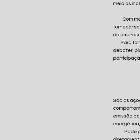
meio às inc
Com mais d
fornecer se
da empresa 
Para forta
debater, pl
participaçã
São as açõ
comportame
emissão de 
energética,
Pode parec
diretamente