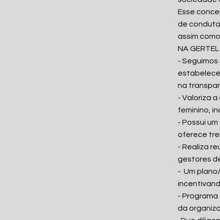
Esse concei
de conduta
assim como 
NA GERTEL
- Seguimos 
estabelecen
na transpa
- Valoriza 
feminino, i
- Possui um
oferece tre
- Realiza r
gestores d
- Um plano/
incentivand
- Programa 
da organiz