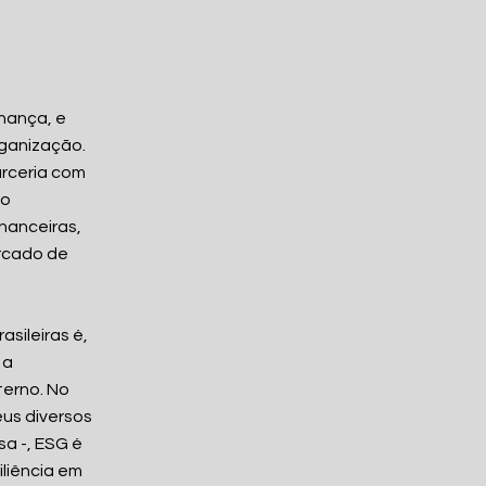
rnança, e
rganização.
rceria com
do
nanceiras,
ercado de
sileiras é,
 a
terno. No
us diversos
a -, ESG é
iliência em