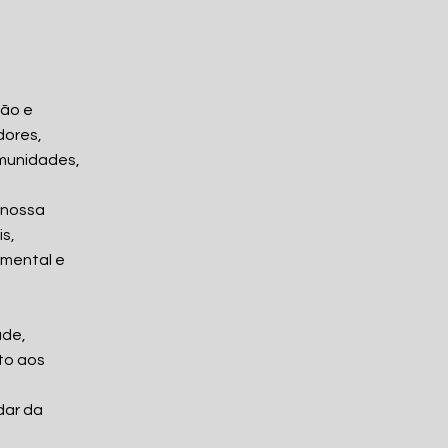
são e
dores,
omunidades,
 nossa
s,
 mental e
ade,
to aos
dar da