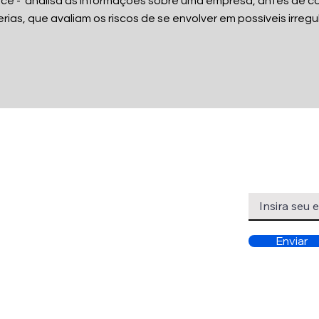
nce - analisa as informações sobre uma empresa, antes de c
rias, que avaliam os riscos de se envolver em possíveis irregu
Início
Inscreva-se pa
nossas atuali
Quem somos
O que fazemos
Enviar
Contato
Política de privacidade