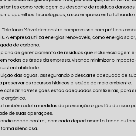
ortantes como reciclagem ou descarte de resíduos danosos
omo aparelhos tecnológicos, a sua empresa está falhando ne
 Telefonia Móvel demonstra compromisso com práticas ambi
s. A empresa utiliza energias renováveis, como energia solar
egada de carbono.
 plano de gerenciamento de resíduos que inclui reciclagem e
em todas as áreas da empresa, visando minimizar o impacto 
sustentabilidade.
poluição das águas, assegurando o descarte adequado de su
a preservar os recursos hídricos e saúde do meio ambiente.
de cafezinho/refeições estão adequadas com lixeiras, para 
 e orgânico.
a também adota medidas de prevenção e gestão de risco pa
dade de suas operações.
r-condicionado central, com cada departamento tendo auton
e forma silenciosa.