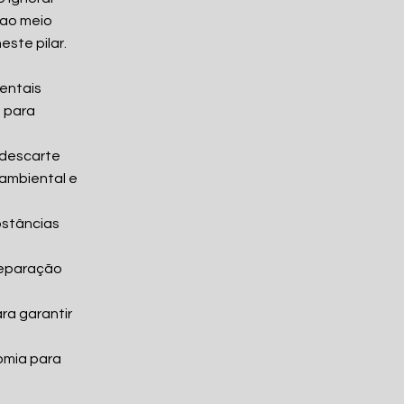
 ao meio
ste pilar.
entais
, para
 descarte
ambiental e
bstâncias
separação
ra garantir
omia para