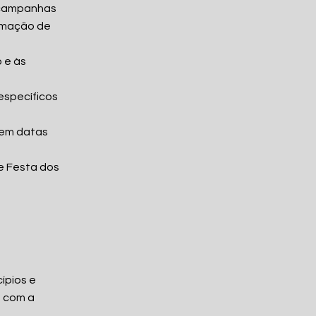
e campanhas
ormação de
 e às
 específicos
 em datas
e Festa dos
cípios e
s com a