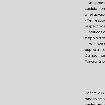
- São prom
sociais, co
atletas/ci
- Tem espaç
respectivas
- Políticas
e apoio a 
- Promove 
especiais, 
Campanhas 
Funcionário
Por fim, o 
mecanismos
sociedade 