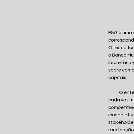
ESG é uma s
corresponde
O termo fo
o Banco Mu
secretário-
sobre como 
capitais.
O entendim
cada vez ma
competitivi
mundo atua
stakeholde
a indicação