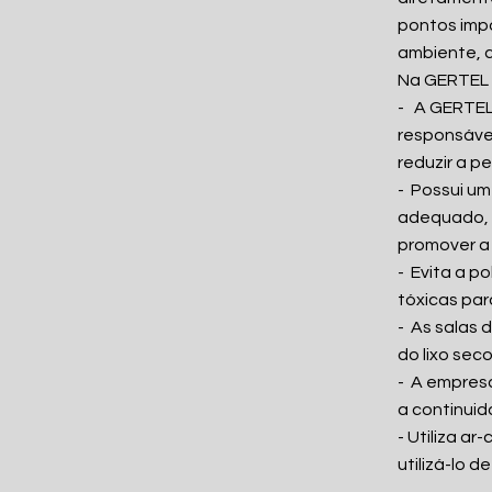
pontos imp
ambiente, c
Na GERTEL
- A GERTEL
responsávei
reduzir a p
- Possui um
adequado, 
promover a 
- Evita a 
tóxicas par
- As salas 
do lixo seco
- A empres
a continui
- Utiliza a
utilizá-lo d