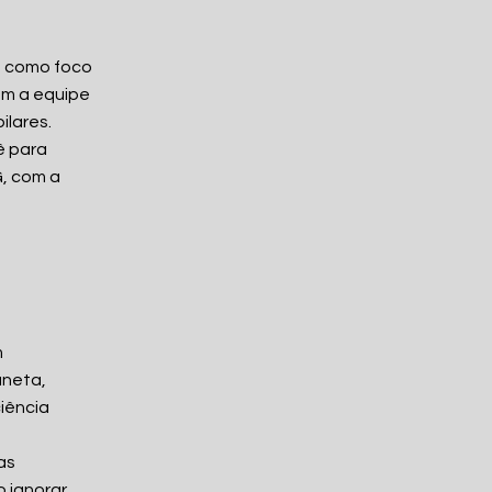
m como foco
am a equipe
ilares.
ê para
G, com a
m
aneta,
iência
as
 ignorar