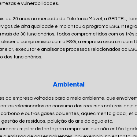
ertezas e vulnerabilidades.
e 20 anos no mercado de Telefonia Móvel, a GERTEL, te
rviços de alta qualidade e implantou o programa ESG. Integr
mais de 30 funcionários, todos comprometidos com os três p
lecer o compromisso com a ESG, a empresa criou um comit
anejar, executar e analisar os processos relacionados ao ES
o dos funcionários.
Ambiental
es da empresa voltadas para o meio ambiente, que envolve
ntos relacionados ao consumo dos recursos naturais do pl
carbono e outros gases poluentes, aquecimento global, efic
 gestão de resíduos, poluição do ar e da água etc.
er um pilar distante para empresas que não estão ligad
 à emissão de gases poluentes, por exemplo, no entanto, ao