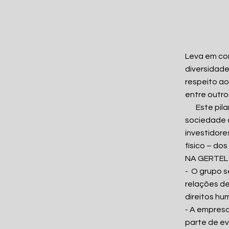
Leva em con
diversidade
respeito ao
entre outro
Este pilar
sociedade 
investidor
físico – do
NA GERTEL
- O grupo s
relações de
direitos hu
- A empres
parte de ev