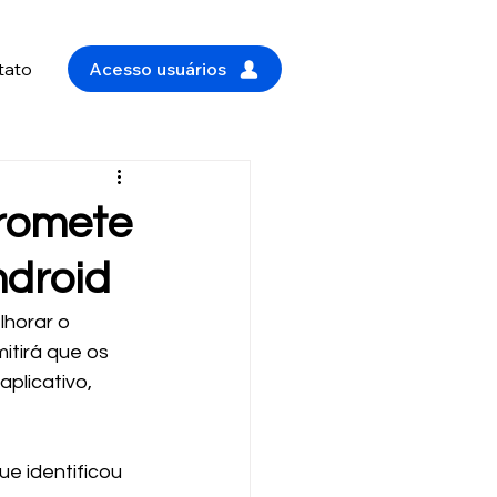
tato
Acesso usuários
romete
ndroid
horar o 
tirá que os 
plicativo, 
e identificou 