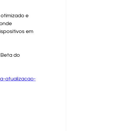
otimizado e 
 onde 
spositivos em 
 Beta do 
a-atualizacao-