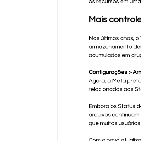
os recursos em uma
Mais control
Nos últimos anos, 
armazenamento dentr
acumulados em grup
Configurações > A
Agora, a Meta prete
relacionados aos St
Embora os Status d
arquivos continuam
que muitos usuário
Com a nova atualiza