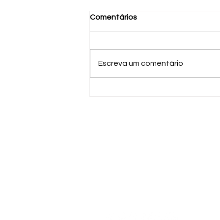
Comentários
Escreva um comentário
Especialistas alertam para
novo malware que ameaça
dispositivos Android
Rua Capitão Fernando Tatsch, 622,
Centro, 96810-342
Santa Cruz do Sul - RS