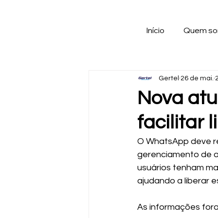
Início
Quem s
Gertel
26 de mai.
Nova atu
facilitar
O WhatsApp deve re
gerenciamento de ar
usuários tenham mai
ajudando a liberar
As informações fora