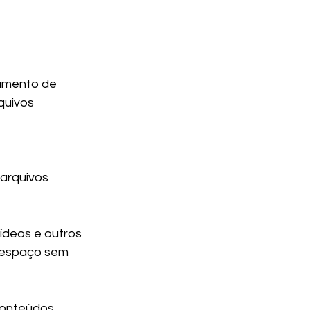
amento de 
quivos 
arquivos 
deos e outros 
 espaço sem 
conteúdos 