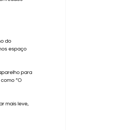
o do 
nos espaço 
aparelho para 
s como “O 
r mais leve, 