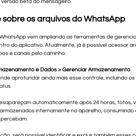
 versão beta do mensageiro.
e sobre os arquivos do WhatsApp
o WhatsApp vem ampliando as ferramentas de gerenci
o do aplicativo. Atualmente, já é possível acessar ar
os e canais pelo caminho:
rmazenamento e Dados > Gerenciar Armazenamento
nde aprofundar ainda mais esse controle, incluindo os 
atus.
esapareçam automaticamente após 24 horas, fotos, ví
 armazenados internamente no aparelho, consumindo
s percebam.
ção, será possível identificar e excluir também esses 