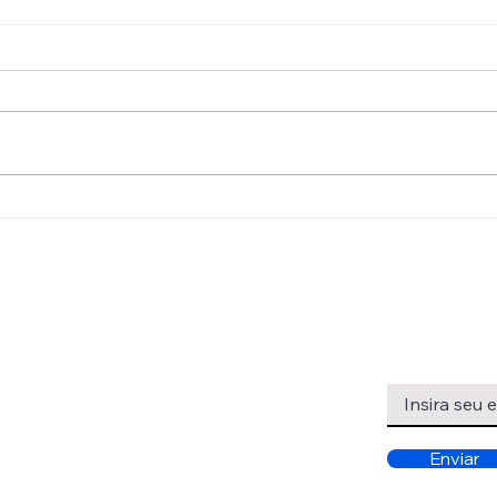
Saiba como proteger seu
Gert
iPhone usando VPN
Summ
inov
hum
Início
Inscreva-se pa
nossas atuali
Quem somos
O que fazemos
Enviar
Contato