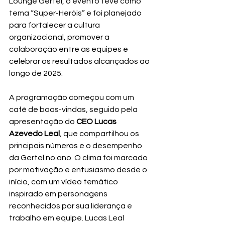
Lounge Gertel, o evento teve como 
tema “Super-Heróis” e foi planejado 
para fortalecer a cultura 
organizacional, promover a 
colaboração entre as equipes e 
celebrar os resultados alcançados ao 
longo de 2025.
A programação começou com um 
café de boas-vindas, seguido pela 
apresentação do 
CEO Lucas 
Azevedo Leal
, que compartilhou os 
principais números e o desempenho 
da Gertel no ano. O clima foi marcado 
por motivação e entusiasmo desde o 
início, com um vídeo temático 
inspirado em personagens 
reconhecidos por sua liderança e 
trabalho em equipe. Lucas Leal 