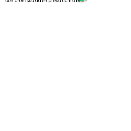
compromisso da empresa com o bem-
estar dos colaboradores, a 
responsabilidade estratégica e a 
construção de um ambiente de 
trabalho que inspira confiança, 
criatividade e engajamento.